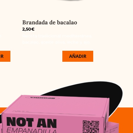
Brandada de bacalao
2,50
€
n
Receta tradicional mediterránea,
bacalao, aceite oliva, leche y ajo.
IR
AÑADIR