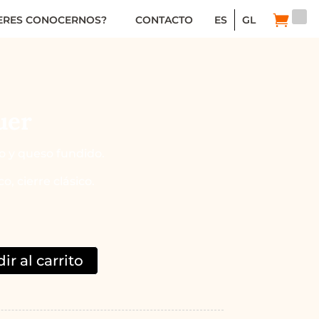
ERES CONOCERNOS?
CONTACTO
ES
GL
uer
lo y queso fundido.
co, cierre clásico.
ir al carrito