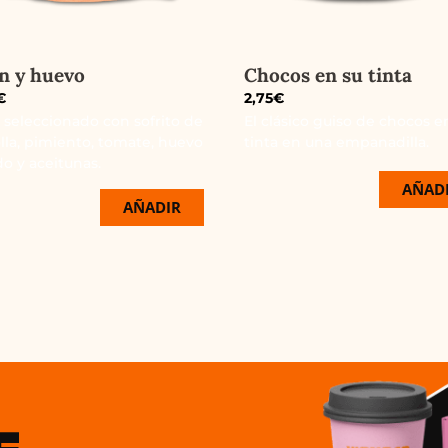
n y huevo
Chocos en su tinta
€
2,75
€
 seleccionado con sofrito de
El clásico guiso de chocos e
lla, pimiento, tomate, huevo
tinta en una empanadilla.
do y aceitunas.
AÑAD
AÑADIR