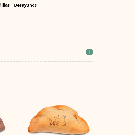
illas
y
Desayunos