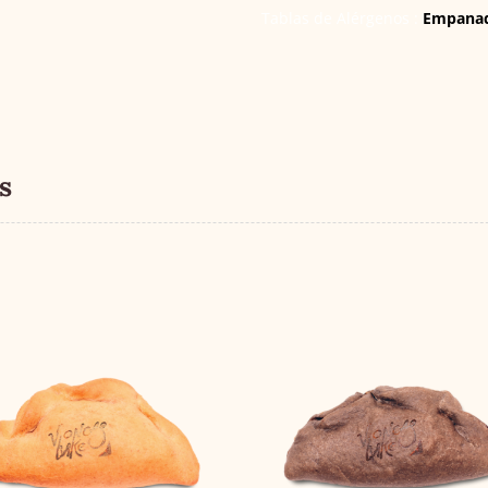
Tablas de Alérgenos :
Empanad
s