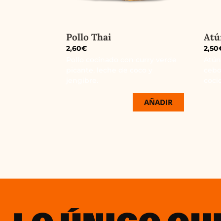
Pollo Thai
Atú
2,60
€
2,50
Pollo cocinado con curry verde
Atún
picante, leche de coco y
cebo
jengibre.
coci
AÑADIR