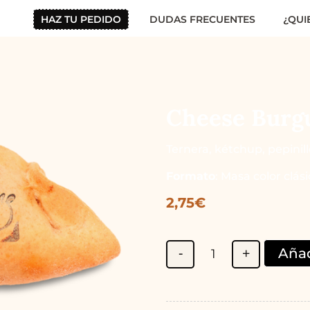
HAZ TU PEDIDO
DUDAS FRECUENTES
¿QUI
Cheese Burg
Ternera, kétchup, pepinil
Formato
: Masa color clási
2,75
€
-
+
Añad
Quantity