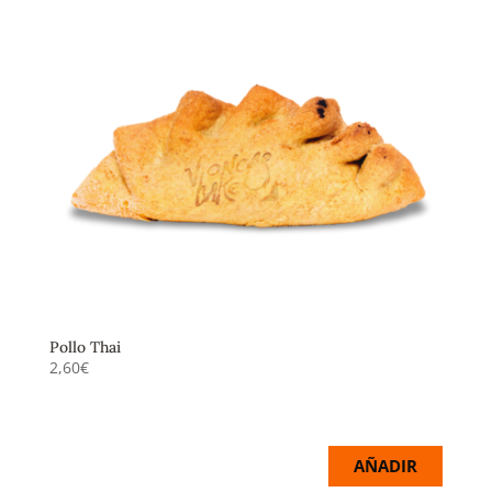
Pollo Thai
2,60
€
Pollo cocinado con curry verde picante, leche de
coco y jengibre.
AÑADIR