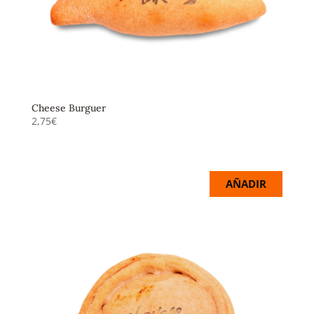
Cheese Burguer
2,75
€
Ternera, kétchup, pepinillo y queso fundido.
AÑADIR