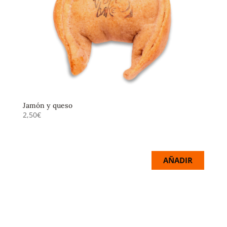
Jamón y queso
2,50
€
Jamón asado con dos quesos suaves y fundentes.
AÑADIR