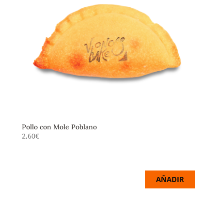
Pollo con Mole Poblano
2,60
€
Empanadilla de maíz con pollo asado con la salsa
mexicana.
AÑADIR