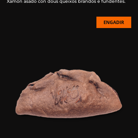
Xamón asado con dous queixos brandos e fundentes.
ENGADIR