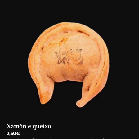
Xamón e queixo
2,50
€